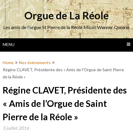
Skip
to
Orgue de La Réole
content
Les amis de l'orgue St Pierre de la Réole Micot Wenner Quoirin
MENU
Home
Nos évènements
Régine CLAVET, Présidente des « Amis de l’Orgue de Saint Pierre
de la Réole »
Régine CLAVET, Présidente des
« Amis de l’Orgue de Saint
Pierre de la Réole »
5 juillet 2016