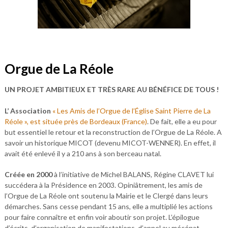
Orgue de La Réole
UN PROJET AMBITIEUX ET TRÈS RARE AU BÉNÉFICE DE TOUS !
L’ Association
« Les Amis de l’Orgue de l’Église Saint Pierre de La
Réole », est située près de Bordeaux (France)
. De fait, elle a eu pour
but essentiel le retour et la reconstruction de l’Orgue de La Réole. A
savoir un historique MICOT (devenu MICOT-WENNER). En effet, il
avait été enlevé il y a 210 ans à son berceau natal.
Créée en 2000
à l’initiative de Michel BALANS, Régine CLAVET lui
succédera à la Présidence en 2003. Opiniâtrement, les amis de
l’Orgue de La Réole ont soutenu la Mairie et le Clergé dans leurs
démarches. Sans cesse pendant 15 ans, elle a multiplié les actions
pour faire connaître et enfin voir aboutir son projet. L’épilogue
d’écrits, d’organisation de manifestations, d’appel au mécénat… .