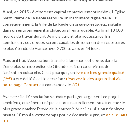
Ainsi, en 2015
« événement capital et pratiquement inédit », l’ Eglise
Saint-Pierre de La Réole retrouve un instrument digne d’elle. Et
conséquemment, la Ville de La Réole un orgue prestigieux installé
dans un environnement architectural remarquable. Au final, 13 000
heures de travail durant 36 mois auront été nécessaires. En
conclusion : ces orgues seront capables de jouer un des répertoires
le plus étendu de France avec 2700 tuyaux et 44 jeux.
Aujourd’hui,
l’Association travaille à faire que cet orgue, dans la
2ème plus grande église de Gironde, soit un cœur vivant de
l’animation culturelle. C’est pourquoi, un
livre de très grande qualité
(15€)
a été édité à cette occasion :
réservez-le dès aujourd’hui
via
notre page Contact
ou commandez-le
I C I
.
Avec ce site, l’Association souhaite partager largement ce projet
ambitieux, quasiment unique, et tout naturellement susciter chez le
plus grand nombre l’envie de la soutenir. Aussi,
érudit ou néophyte,
prenez 10 mn de votre temps pour découvrir le projet
en cliquant
ICI
.