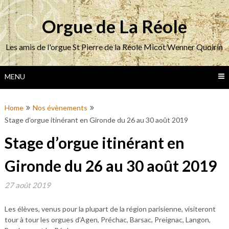
Skip
to
Orgue de La Réole
content
Les amis de l'orgue St Pierre de la Réole Micot Wenner Quoirin
MENU
Home
Nos évènements
Stage d’orgue itinérant en Gironde du 26 au 30 août 2019
Stage d’orgue itinérant en
Gironde du 26 au 30 août 2019
27 août 2019
Les élèves, venus pour la plupart de la région parisienne, visiteront
tour à tour les orgues d’Agen, Préchac, Barsac, Preignac, Langon,