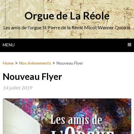
Skip
to
Orgue de La Réole
content
Les amis de l'orgue St Pierre de la Réole Micot Wenner Quoirin
MENU
Home
Nos évènements
Nouveau Flyer
Nouveau Flyer
14 juillet 2019