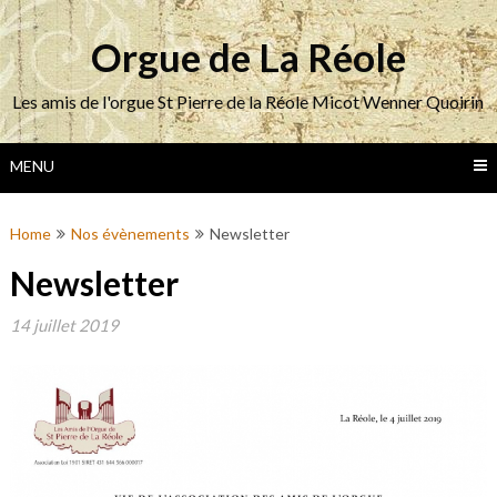
Skip
to
Orgue de La Réole
content
Les amis de l'orgue St Pierre de la Réole Micot Wenner Quoirin
MENU
Home
Nos évènements
Newsletter
Newsletter
14 juillet 2019