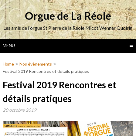
Skip
to
Orgue de La Réole
content
Les amis de l'orgue St Pierre de la Réole Micot Wenner Quoirin
MENU
Home
Nos évènements
Festival 2019 Rencontres et détails pratiques
Festival 2019 Rencontres et
détails pratiques
20 octobre 2019